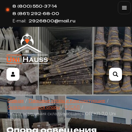
8 (800) 550-37-14
8 (861) 292-68-00
E-mail:
2926800@mail.ru
Главная
/
Парковые опоры и Комплектующие
/
Складывающиеся опоры
/
ОГСКЛ
/
Опора освещения складывающаяся ОГСКЛ-7,0 Uni
Hauss
Опора освещения