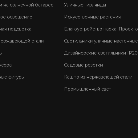
и на солнечной батарее
Уличные гирлянды
ое освещение
Искусственные растения
ная подсветка
Благоустройство парка. Проект
нержавеющей стали
Светильники уличные настенные
ы
Дизайнерские светильники IP20
усора
Садовые розетки
ные фигуры
Кашпо из нержавеющей стали
Промышленный свет