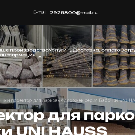
E-mail:
2926800@mail.ru
аше производство
Услуги
Доставка, оплата
Сотр
 информация
чный проектор для парковых дорожек серия Бабочки UNI H
ектор для парк
ки UNI HAUSS