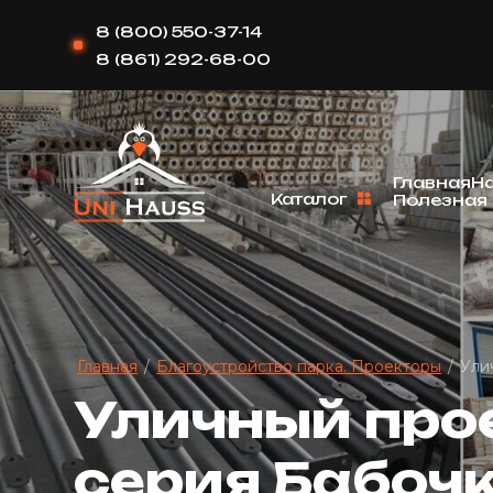
8 (800) 550-37-14
8 (861) 292-68-00
Главная
Н
Каталог
Полезная
Главная
/
Благоустройство парка. Проекторы
/
Ули
Уличный про
серия Бабоч