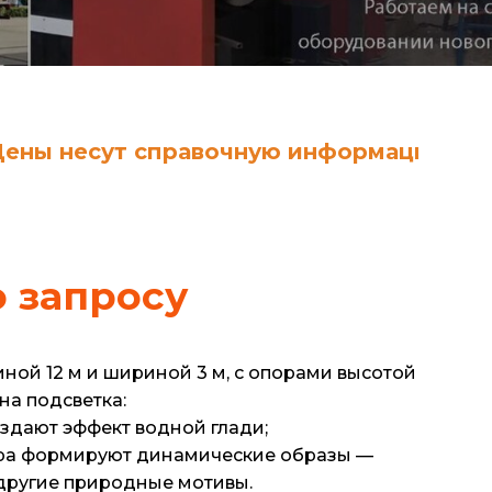
сут справочную информацию, за актуа
о запросу
ной 12 м и шириной 3 м, с опорами высотой
на подсветка:
оздают эффект водной глади;
ора формируют динамические образы —
 другие природные мотивы.